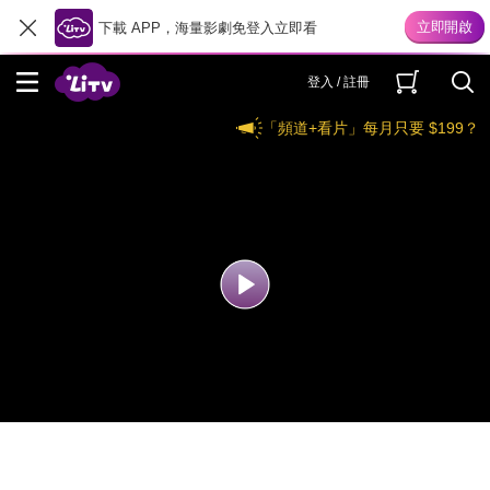
下載 APP，海量影劇免登入立即看
登入 / 註冊
「頻道+看片」每月只要 $199？