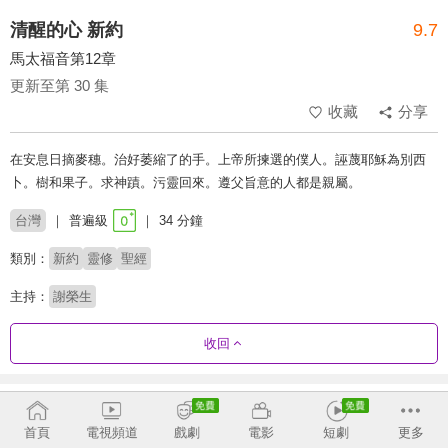
清醒的心 新約
9.7
馬太福音第12章
更新至第 30 集
收藏
分享
在安息日摘麥穗。治好萎縮了的手。上帝所揀選的僕人。誣蔑耶穌為別西
卜。樹和果子。求神蹟。污靈回來。遵父旨意的人都是親屬。
台灣
普遍級
34 分鐘
類別：
新約
靈修
聖經
主持：
謝榮生
收回
劇集列表
反序
首頁
電視頻道
戲劇
電影
短劇
更多
彼得後書-莊頌偉