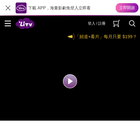
下載 APP，海量影劇免登入立即看
登入 / 註冊
「頻道+看片」每月只要 $199？