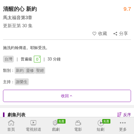
清醒的心 新約
9.7
馬太福音第3章
更新至第 30 集
收藏
分享
施洗約翰傳道。耶穌受洗。
台灣
普遍級
33 分鐘
類別：
新約
靈修
聖經
主持：
謝榮生
收回
劇集列表
反序
彼得後書-莊頌偉
首頁
電視頻道
戲劇
電影
短劇
更多