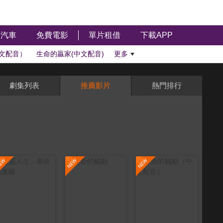
汽車
免費電影
單片租借
下載APP
文配音）
生命的贏家(中文配音)
更多
劇集列表
推薦影片
熱門排行