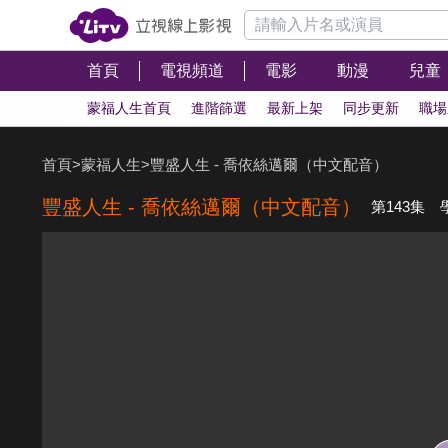
首頁
電視頻道
電影
動漫
兒童
蒙福人生首頁
進階篩選
最新上架
同步更新
職場
首頁
>
蒙福人生
>
豐盛人生 - 喬依絲邁爾（中文配音）
豐盛人生 - 喬依絲邁爾（中文配音）
第143集