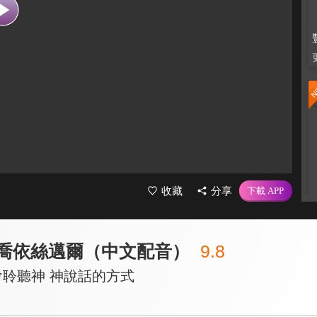
收藏
分享
- 喬依絲邁爾（中文配音）
9.8
會聆聽神 神說話的方式