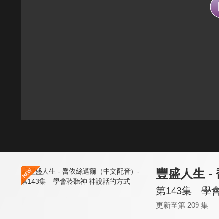
豐盛人生 
第143集 學
更新至第 209 集