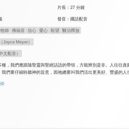
片長：
27 分鐘
發音：
國語配音
級
牧師
傳福音
信心
愛心
盼望
醫治釋放
oyce Meyer）
中文配音）
多種，我們應跟隨聖靈與聖經話語的帶領，方能辨別是非。人往往貪
。我們要仔細聆聽神的旨意，因祂總要叫我們活出更美好、豐盛的人
信仰