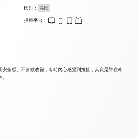
國別：
美國
授權平台：
特會精選 認識三一神摯深的愛
特會精選 進入命定
特會精選 工作力量大
9.8
9.8
9.8
全 10 集
全 4 集
全 6 集
圖安全感、不喜歡改變，有時內心感覺到拉扯，其實是神在牽
生。
特會精選 2023 RPG為國復興禱告會
特會精選 台北研經培靈會_教會的覺醒與重整
特會精選 內在生活饗宴特會-安靜中的大能
9.8
9.8
9.8
全 1 集
全 9 集
全 2 集