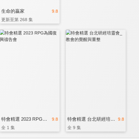
生命的贏家
9.8
更新至第 268 集
特會精選 2023 RPG為國復興禱告會
特會精選 台北研經培靈會_教會的覺醒與重整
9.8
9.8
全 1 集
全 9 集