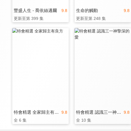
豐盛人生 - 喬依絲邁爾
生命的觸動
9.8
9.8
更新至第 399 集
更新至第 248 集
特會精選 全家歸主有良方
特會精選 認識三一神摯深的愛
9.8
9.8
全 6 集
全 10 集