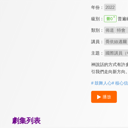
年份：
2022
級別：
普遍
類別：
佈道
特會
講員：
喬依絲邁爾（J
主題：
國際講員（
神說話的方式有許
引我們走向新方向
# 鼓舞人心
# 核心
播放
劇集列表