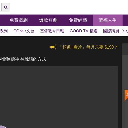
免費戲劇
爆款短劇
免費綜藝
蒙福人生
系列
CGN中文台
基督教今日報
GOOD TV 精選
國際講員（中
「頻道+看片」每月只要 $199？
 學會聆聽神 神說話的方式