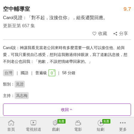
空中輔導室
9.7
Carol見證：「對不起，沒接住你」，組長迺賢回應。
更新至第 657 集
收藏
分享
Carol說：神讓我看見當老公回來時有多麼需要一個人可以接住他、給與
愛，可我只重視自己感受，想到這我難過得掉眼淚，寫了道歉訊息後，想
不到老公也回我：「抱歉，不該把情緒帶回家的。」
台灣
國語
普遍級
58 分鐘
類別：
見證
主持：
馮志梅
收回
劇集列表
反序
收合
首頁
電視頻道
戲劇
電影
短劇
更多