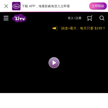
下載 APP，海量影劇免登入立即看
登入 / 註冊
「頻道+看片」每月只要 $199？