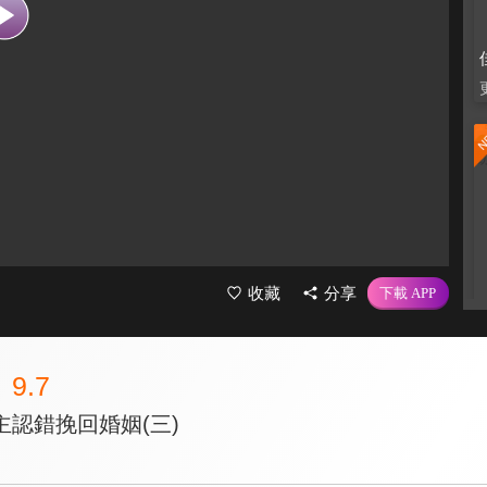
收藏
分享
9.7
認錯挽回婚姻(三)