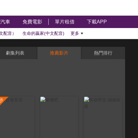
汽車
免費電影
單片租借
下載APP
文配音）
生命的贏家(中文配音)
更多
劇集列表
推薦影片
熱門排行