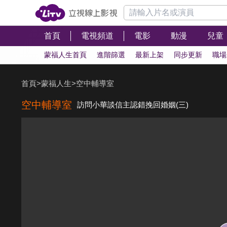
首頁
電視頻道
電影
動漫
兒童
蒙福人生首頁
進階篩選
最新上架
同步更新
職場
首頁
>
蒙福人生
>
空中輔導室
空中輔導室
訪問小華談信主認錯挽回婚姻(三)