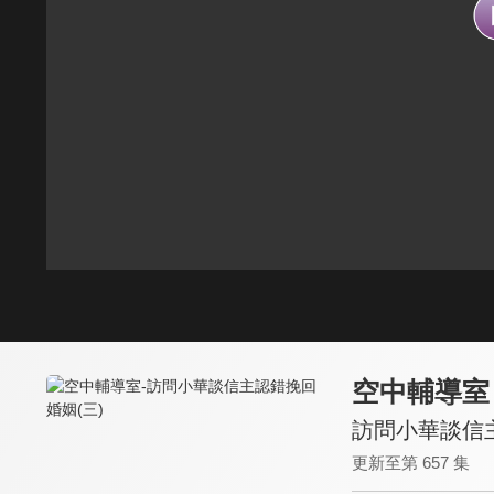
空中輔導室
訪問小華談信主
更新至第 657 集