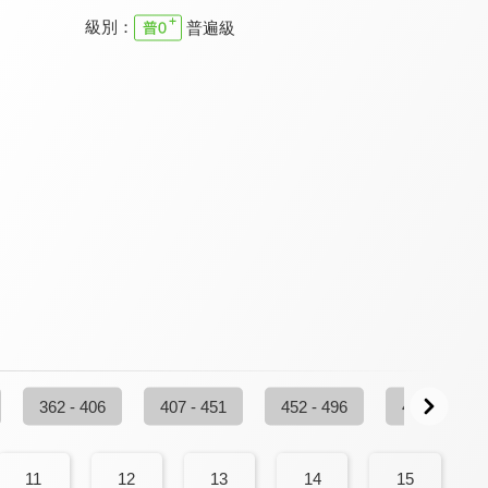
級別：
普遍級
真愛在我家
幸福來敲門
真愛在我家
9.6
9.5
9.6
全 52 集
全 362 集
更新至第 195 集
家庭8點檔轉轉發現愛
真愛在我家
劉三講古 家庭的奧妙
9.8
9.6
9.8
362 - 406
407 - 451
452 - 496
497 - 541
更新至第 720 集
全 207 集
全 15 集
11
12
13
14
15