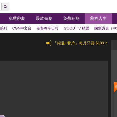
免費戲劇
爆款短劇
免費綜藝
蒙福人生
系列
CGN中文台
基督教今日報
GOOD TV 精選
國際講員（中
「頻道+看片」每月只要 $199？