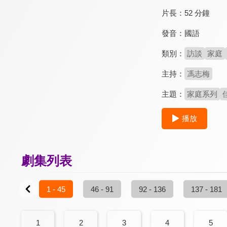
片長：
52 分鐘
發音：
國語
類別：
訪談
家庭
主持：
馮志梅
主題：
家庭系列
播放
劇集列表
1 - 45
46 - 91
92 - 136
137 - 181
1
2
3
4
5