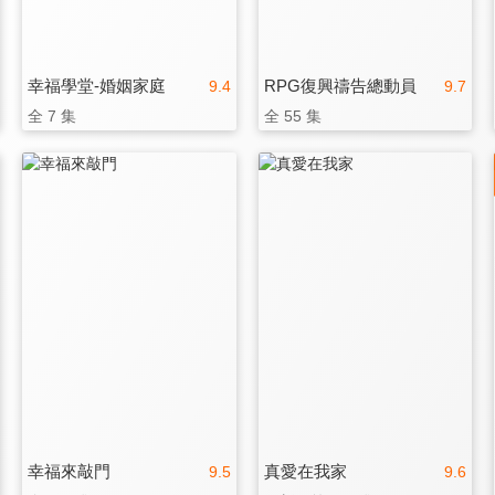
幸福學堂-婚姻家庭
RPG復興禱告總動員
9.4
9.7
全 7 集
全 55 集
幸福來敲門
真愛在我家
9.5
9.6