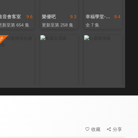
佳音會客室
樂優吧
幸福學堂-婚姻家庭
9.6
9.3
9.4
更新至第 654 集
更新至第 258 集
全 7 集
RPG復興禱告總動員
真愛在我家
心靈樂飛揚
9.7
9.6
9.6
全 55 集
全 106 集
全 70 集
收藏
分享