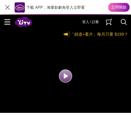
下載 APP，海量影劇免登入立即看
登入 / 註冊
「頻道+看片」每月只要 $199？