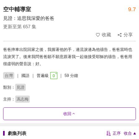
空中輔導室
9.7
見證：追思我深愛的爸爸
更新至第 657 集
收藏
分享
爸爸摔車出院回家之後，我握著他的手，邊流淚邊為他禱告，爸爸當時也
流淚哭了。後來我問爸爸願不願意跟著我一起做接受耶穌的禱告，爸爸用
很虛弱的聲音說：好。
台灣
國語
普遍級
59 分鐘
類別：
見證
主持：
馮志梅
收回
劇集列表
正序
收合