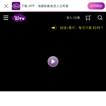
下載 APP，海量影劇免登入立即看
登入 / 註冊
「頻道+看片」每月只要 $199？