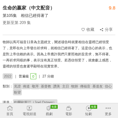
生命的贏家（中文配音）
9.8
第105集 相信已經得著了
更新至第 209 集
收藏
分享
牧師以馬可福音11章為主題經文，闡述禱告時就要相信在靈裡已經領受
了，意即在向上帝發出祈求時，就相信已經得著了。這是信心的表示，也
是對上帝信賴的表示。因為上帝應許我們只要照祂的旨意求，無不得著。
一再祈求同樣的事，表示沒有真正領受。若憑信領受了，就會獻上感恩，
靈裡的領受也會遲早顯明在現實世界。
2022
普遍級
27 分鐘
類別：
見證
佈道
敬拜
基督教
讚美
主日
牧師
傳福音
慕道友
信心
盼望
講員：
約爾歐斯汀（Joel Osteen）
# 鼓舞人心
# 核心信仰
首頁
電視頻道
戲劇
電影
短劇
更多