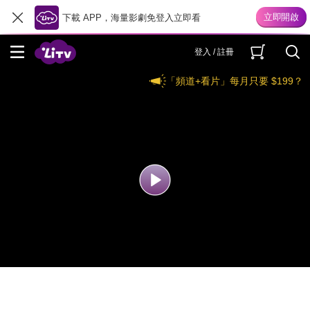
下載 APP，海量影劇免登入立即看
登入 / 註冊
「頻道+看片」每月只要 $199？