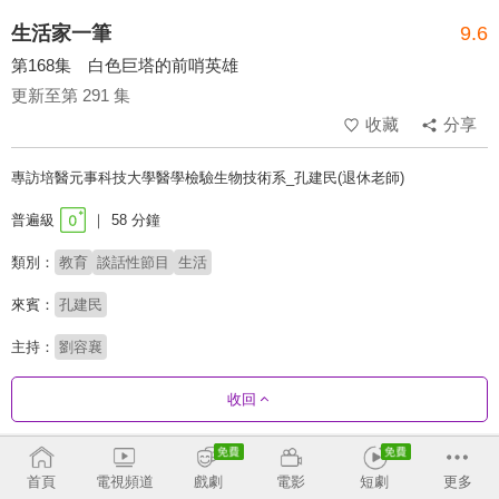
生活家一筆
9.6
第168集 白色巨塔的前哨英雄
更新至第 291 集
收藏
分享
專訪培醫元事科技大學醫學檢驗生物技術系_孔建民(退休老師)
普遍級
58 分鐘
類別：
教育
談話性節目
生活
來賓：
孔建民
主持：
劉容襄
收回
劇集列表
反序
收合
首頁
電視頻道
戲劇
電影
短劇
更多