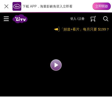
下載 APP，海量影劇免登入立即看
登入 / 註冊
「頻道+看片」每月只要 $199？