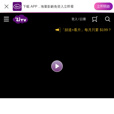
下載 APP，海量影劇免登入立即看
登入 / 註冊
「頻道+看片」每月只要 $199？