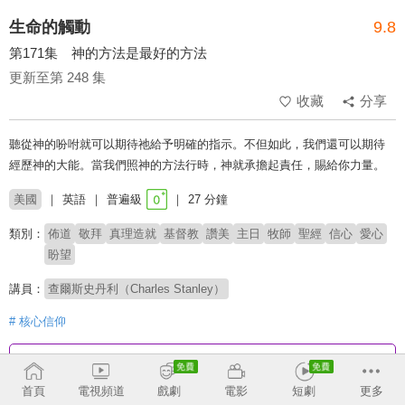
生命的觸動
9.8
第171集 神的方法是最好的方法
更新至第 248 集
收藏
分享
聽從神的吩咐就可以期待祂給予明確的指示。不但如此，我們還可以期待
經歷神的大能。當我們照神的方法行時，神就承擔起責任，賜給你力量。
美國
英語
普遍級
27 分鐘
類別：
佈道
敬拜
真理造就
基督教
讚美
主日
牧師
聖經
信心
愛心
盼望
講員：
查爾斯史丹利（Charles Stanley）
# 核心信仰
收回
首頁
電視頻道
戲劇
電影
短劇
更多