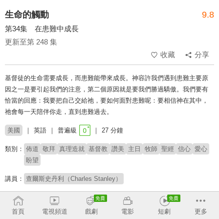
生命的觸動
9.8
第34集 在患難中成長
更新至第 248 集
收藏
分享
基督徒的生命需要成長，而患難能帶來成長。神容許我們遇到患難主要原
因之一是要引起我們的注意，第二個原因就是要我們勝過驕傲。我們要有
恰當的回應：我要把自己交給祂，要如何面對患難呢：要相信神在其中，
祂會每一天陪伴你走，直到患難過去。
美國
英語
普遍級
27 分鐘
類別：
佈道
敬拜
真理造就
基督教
讚美
主日
牧師
聖經
信心
愛心
盼望
講員：
查爾斯史丹利（Charles Stanley）
# 核心信仰
首頁
電視頻道
戲劇
電影
短劇
更多
收回