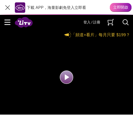
下載 APP，海量影劇免登入立即看
登入 / 註冊
「頻道+看片」每月只要 $199？