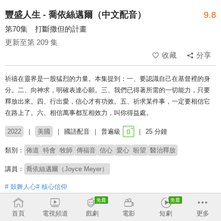
豐盛人生 - 喬依絲邁爾（中文配音）
9.8
第70集 打斷撒但的計畫
更新至第 209 集
收藏
分享
祈禱在靈界是一股猛烈的力量。本集提到：一、要認識自己在基督裡的身
分。二、向神求，明確表達心願。三、我們已得著所需的一切能力，只要
釋放出來。四、行出愛，信心才有功效。五、祈求某件事，一定要相信它
在路上了。六、相信萬事都互相效力，叫你得益處。
2022
美國
國語配音
普遍級
25 分鐘
類別：
佈道
特會
牧師
傳福音
信心
愛心
盼望
醫治釋放
講員：
喬依絲邁爾（Joyce Meyer）
# 鼓舞人心
# 核心信仰
收回
首頁
電視頻道
戲劇
電影
短劇
更多