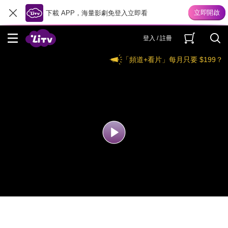
下載 APP，海量影劇免登入立即看
登入 / 註冊
「頻道+看片」每月只要 $199？