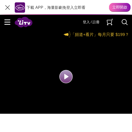
下載 APP，海量影劇免登入立即看
登入 / 註冊
「頻道+看片」每月只要 $199？