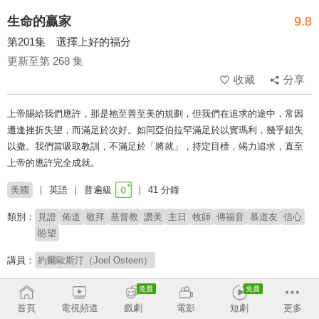
生命的贏家
9.8
第201集 選擇上好的福分
更新至第 268 集
收藏
分享
上帝賜給我們應許，那是祂至善至美的規劃，但我們在追求的途中，常因
遭逢挫折失望，而滿足於次好。如同亞伯拉罕滿足於以實瑪利，幾乎錯失
以撒。我們當吸取教訓，不滿足於「將就」，持定目標，竭力追求，直至
上帝的應許完全成就。
美國
英語
普遍級
41 分鐘
類別：
見證
佈道
敬拜
基督教
讚美
主日
牧師
傳福音
慕道友
信心
盼望
講員：
約爾歐斯汀（Joel Osteen）
# 鼓舞人心
# 核心信仰
首頁
電視頻道
戲劇
電影
短劇
更多
收回