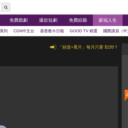
免費戲劇
爆款短劇
免費綜藝
蒙福人生
系列
CGN中文台
基督教今日報
GOOD TV 精選
國際講員（中
「頻道+看片」每月只要 $199？