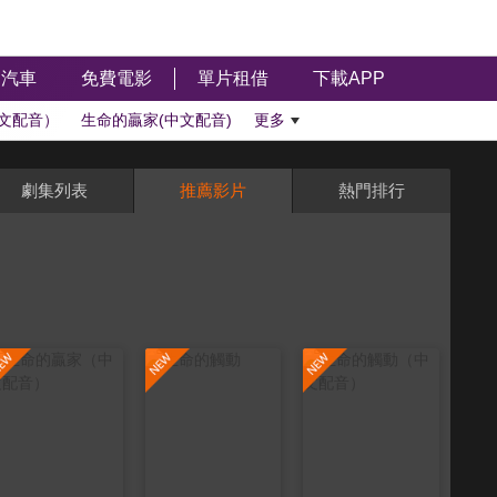
汽車
免費電影
單片租借
下載APP
文配音）
生命的贏家(中文配音)
更多
劇集列表
推薦影片
熱門排行