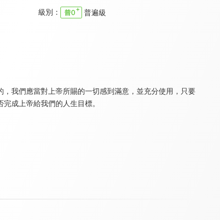
級別：
普遍級
真情之夜
為祢唱新歌
真情部落格 名人篇
9.5
9.5
9.8
全 24 集
更新至第 88 集
全 640 集
的，我們應當對上帝所賜的一切感到滿意，並充分使用，只要
否完成上帝給我們的人生目標。
樂優吧
RPG復興禱告總動員
空中輔導室
9.3
9.7
9.7
更新至第 258 集
全 55 集
更新至第 657 集