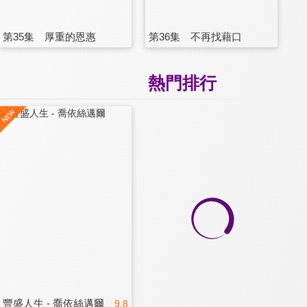
第35集 厚重的恩惠
第36集 不再找藉口
熱門排行
豐盛人生 - 喬依絲邁爾
9.8