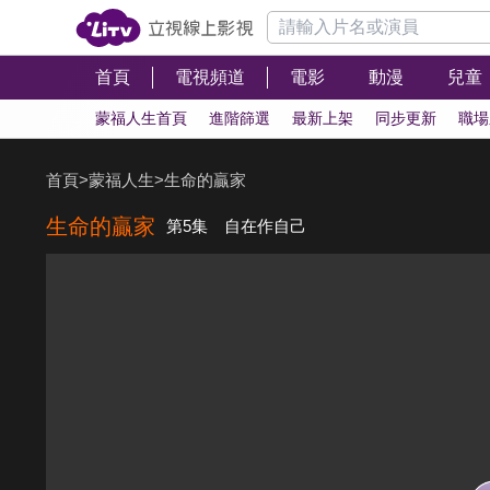
首頁
電視頻道
電影
動漫
兒童
蒙福人生首頁
進階篩選
最新上架
同步更新
職場
首頁
>
蒙福人生
>
生命的贏家
生命的贏家
第5集 自在作自己