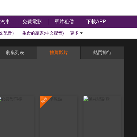
汽車
免費電影
單片租借
下載APP
文配音）
生命的贏家(中文配音)
更多
劇集列表
推薦影片
熱門排行