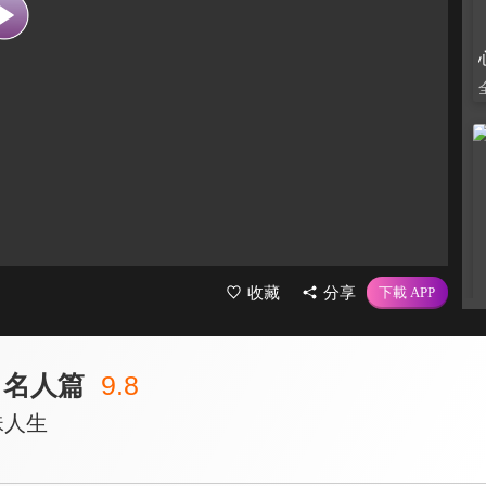
收藏
分享
 名人篇
9.8
珠人生