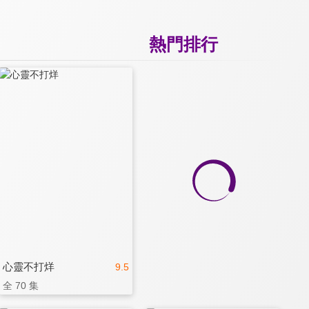
熱門排行
心靈不打烊
9.5
全 70 集