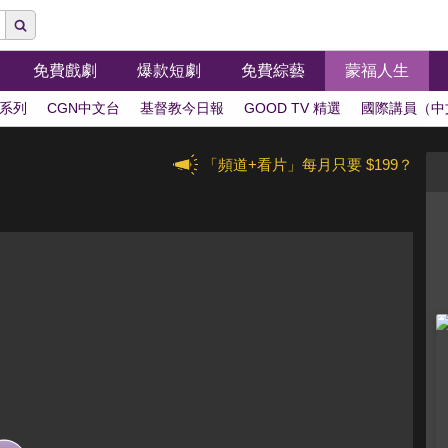
免費戲劇
爆款短劇
免費綜藝
蒙福人生
系列
CGN中文台
基督教今日報
GOOD TV 精選
國際講員（中
「頻道+看片」每月只要 $199？