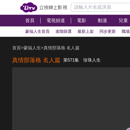
首頁
電視頻道
電影
動漫
兒童
蒙福人生首頁
進階篩選
最新上架
同步更新
職場
首頁
>
蒙福人生
>
真情部落格 名人篇
真情部落格 名人篇
第571集 珍珠人生