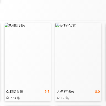
孫叔唱副歌
天使在我家
9.7
8.0
全 773 集
全 12 集