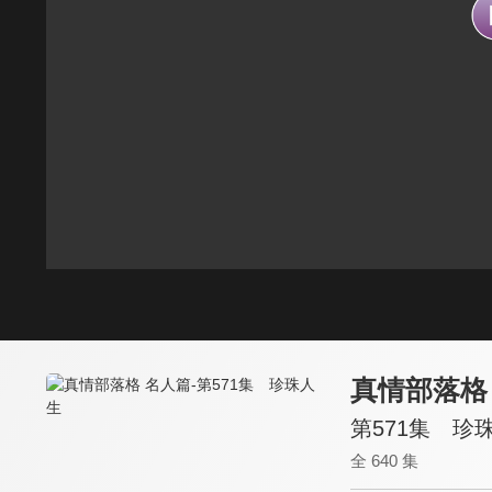
真情部落格
第571集 珍
全 640 集