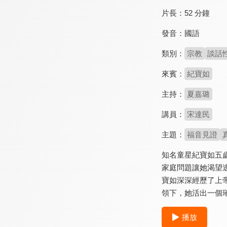
片長：
52 分鐘
發音：
國語
類別：
宗教
談話
來賓：
紀寶如
主持：
夏嘉璐
講員：
宋達民
主題：
福音見證
知名童星紀寶如五
家庭問題讓她渴望
寶如深深經歷了上
領下，她活出一個
播放