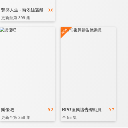
豐盛人生 - 喬依絲邁爾
9.8
更新至第 399 集
樂優吧
RPG復興禱告總動員
9.3
9.7
更新至第 258 集
全 55 集