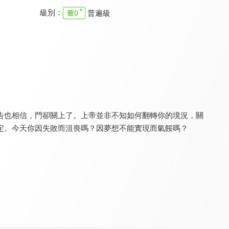
級別：
普遍級
真情之夜
為祢唱新歌
真情部落格 名人篇
9.5
9.5
9.8
全 24 集
更新至第 88 集
全 640 集
告也相信，門卻關上了。上帝並非不知如何翻轉你的境況，關
定。今天你因失敗而沮喪嗎？因夢想不能實現而氣餒嗎？
樂優吧
RPG復興禱告總動員
空中輔導室
9.3
9.7
9.7
更新至第 258 集
全 55 集
更新至第 657 集