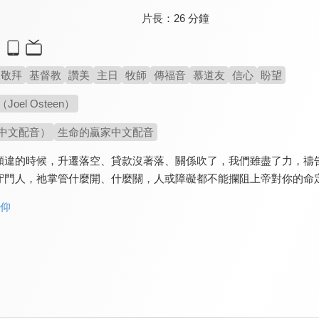
片長：
26 分鐘
敬拜
基督教
讚美
主日
牧師
傳福音
慕道友
信心
盼望
oel Osteen）
中文配音）
生命的贏家中文配音
願違的時候，升遷落空、貸款沒著落、關係吹了，我們雖盡了力，禱
守門人，祂掌管什麼開、什麼關，人或障礙都不能攔阻上帝對你的命
信仰