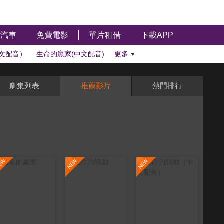
汽車
免費電影
單片租借
下載APP
文配音）
生命的贏家(中文配音)
更多
劇集列表
推薦影片
熱門排行