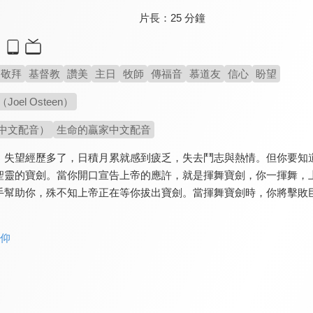
片長：
25 分鐘
敬拜
基督教
讚美
主日
牧師
傳福音
慕道友
信心
盼望
oel Osteen）
中文配音）
生命的贏家中文配音
，失望經歷多了，日積月累就感到疲乏，失去鬥志與熱情。但你要知
聖靈的寶劍。當你開口宣告上帝的應許，就是揮舞寶劍，你一揮舞，
手幫助你，殊不知上帝正在等你拔出寶劍。當揮舞寶劍時，你將擊敗
信仰