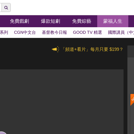
免費戲劇
爆款短劇
免費綜藝
蒙福人生
系列
CGN中文台
基督教今日報
GOOD TV 精選
國際講員（中
「頻道+看片」每月只要 $199？