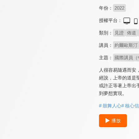
年份：
2022
授權平台：
類別：
見證
佈道
講員：
約爾歐斯汀（J
主題：
國際講員（
人很容易隨遇而安
經說，上帝的道是
或許正等著上帝出
到夢想實現。
# 鼓舞人心
# 核心
播放