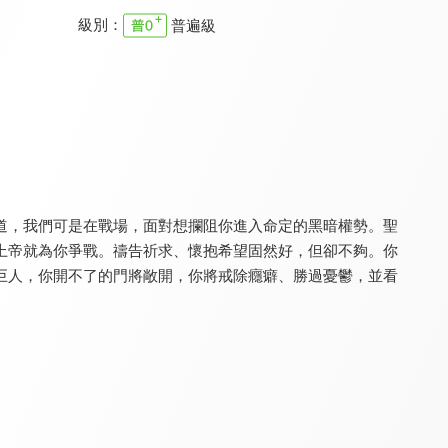
級別：
普遍級
真情之夜
為祢唱新歌
真情部落格 名人篇
9.5
9.5
9.8
全 24 集
更新至第 88 集
全 640 集
道，我們可是在戰場，面對想攔阻你進入命定的黑暗權勢。聖
上帝就為你爭戰。禱告祈求、懷抱希望固然好，但卻不夠。你
巨人，你開不了的門將敞開，你將戒除癮癖、勝過憂鬱，並看
樂優吧
RPG復興禱告總動員
空中輔導室
9.3
9.7
9.7
更新至第 258 集
全 55 集
更新至第 657 集