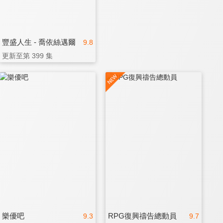
豐盛人生 - 喬依絲邁爾
9.8
更新至第 399 集
樂優吧
RPG復興禱告總動員
9.3
9.7