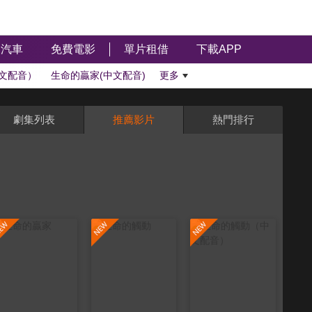
汽車
免費電影
單片租借
下載APP
文配音）
生命的贏家(中文配音)
更多
劇集列表
推薦影片
熱門排行