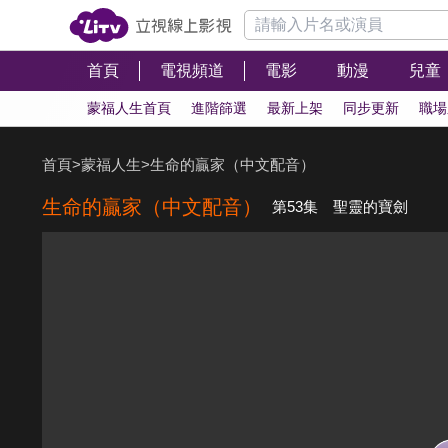
首頁
電視頻道
電影
動漫
兒童
蒙福人生首頁
進階篩選
最新上架
同步更新
職場
首頁
>
蒙福人生
>
生命的贏家（中文配音）
生命的贏家（中文配音）
第53集 聖靈的寶劍