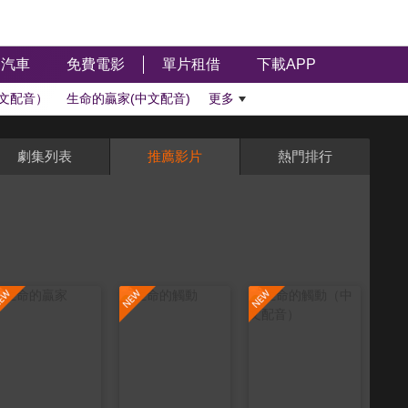
汽車
免費電影
單片租借
下載APP
文配音）
生命的贏家(中文配音)
更多
劇集列表
推薦影片
熱門排行