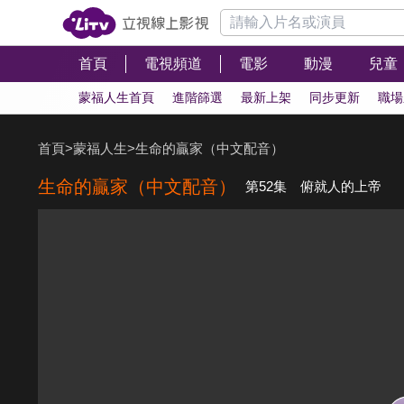
首頁
電視頻道
電影
動漫
兒童
蒙福人生首頁
進階篩選
最新上架
同步更新
職場
首頁
>
蒙福人生
>
生命的贏家（中文配音）
生命的贏家（中文配音）
第52集 俯就人的上帝