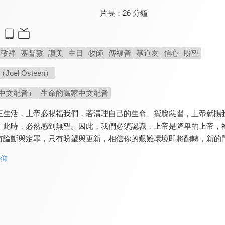
片長：
26 分鐘
敬拜
基督教
讚美
主日
牧師
傳福音
慕道友
信心
盼望
oel Osteen）
中文配音）
生命的贏家中文配音
正生活，上帝必賜福我們，若清理自己的生命、擺脫惡習，上帝就賜
，此時，必然感到無望。因此，我們必須認識，上帝是降卑的上帝，
有論斷與定罪，只有盼望與更新，相信你的艱難環境即將翻轉，新的
信仰