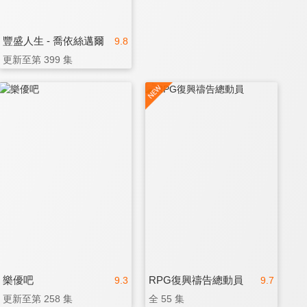
豐盛人生 - 喬依絲邁爾
9.8
更新至第 399 集
樂優吧
RPG復興禱告總動員
9.3
9.7
更新至第 258 集
全 55 集