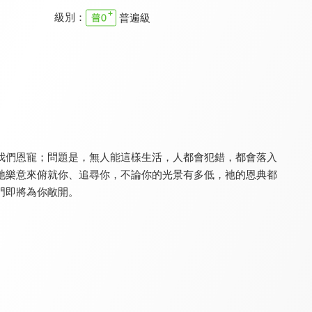
級別：
普遍級
真情之夜
為祢唱新歌
真情部落格 名人篇
9.5
9.5
9.8
全 24 集
更新至第 88 集
全 640 集
我們恩寵；問題是，無人能這樣生活，人都會犯錯，都會落入
祂樂意來俯就你、追尋你，不論你的光景有多低，祂的恩典都
門即將為你敞開。
樂優吧
RPG復興禱告總動員
空中輔導室
9.3
9.7
9.7
更新至第 258 集
全 55 集
更新至第 657 集