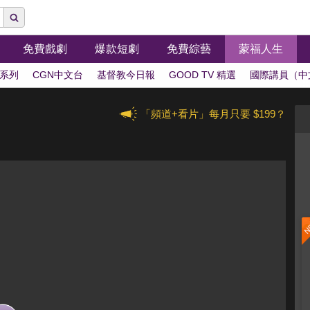
免費戲劇
爆款短劇
免費綜藝
蒙福人生
系列
CGN中文台
基督教今日報
GOOD TV 精選
國際講員（中
「頻道+看片」每月只要 $199？