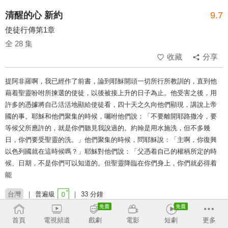
清醒的心 新約
9.7
使徒行傳第1章
全 28 集
收藏
分享
提阿非羅啊，我已經作了前書，論到耶穌開頭一切所行所教訓的，直到他
藉着聖靈吩咐所揀選的使徒，以後被接上升的日子為止。他受害之後，用
許多的憑據將自己活活地顯給使徒看，四十天之久向他們顯現，講說上帝
國的事。耶穌和他們聚集的時候，囑咐他們說：「不要離開耶路撒冷，要
等候父所應許的，就是你們聽見我說過的。約翰是用水施洗，但不多幾
日，你們要受聖靈的洗。」他們聚集的時候，問耶穌說：「主啊，你復興
以色列國就在這時候嗎？」耶穌對他們說：「父憑着自己的權柄所定的時
候、日期，不是你們可以知道的。但聖靈降臨在你們身上，你們就必得着
能
台灣
普遍級
33 分鐘
類別：
使徒行傳
新約
靈修
聖經
首頁
電視頻道
戲劇
電影
短劇
更多