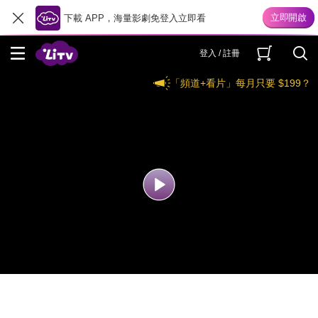
下載 APP，海量影劇免登入立即看
登入 / 註冊
「頻道+看片」每月只要 $199？