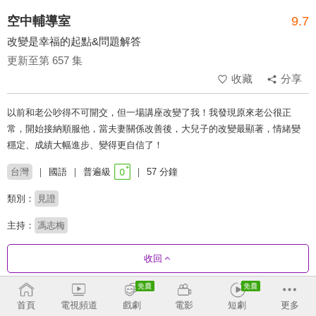
空中輔導室
9.7
改變是幸福的起點&問題解答
更新至第 657 集
收藏
分享
以前和老公吵得不可開交，但一場講座改變了我！我發現原來老公很正
常，開始接納順服他，當夫妻關係改善後，大兒子的改變最顯著，情緒變
穩定、成績大幅進步、變得更自信了！
台灣
國語
普遍級
57 分鐘
類別：
見證
主持：
馮志梅
收回
劇集列表
反序
收合
首頁
電視頻道
戲劇
電影
短劇
更多