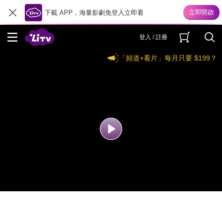
下載 APP，海量影劇免登入立即看
登入 / 註冊
「頻道+看片」每月只要 $199？