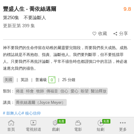
豐盛人生 - 喬依絲邁爾
9.8
第250集 不要論斷人
更新至第 399 集
收藏
分享
神不要我們的生命停留在幼稚的屬靈嬰兒階段，而要我們長大成熟。成熟
的標誌就是不再抱怨、指責、論斷他人。我們要判斷罪，但不要抵擋罪
人。只要我們不再批評論斷，平常不禱告時也都謹慎口中的言語，神必速
速應允我們的禱告。
美國
英語
普遍級
25 分鐘
類別：
佈道
特會
牧師
傳福音
信心
愛心
盼望
醫治釋放
講員：
喬依絲邁爾（Joyce Meyer）
# 鼓舞人心
# 核心信仰
收回
首頁
電視頻道
戲劇
電影
短劇
更多