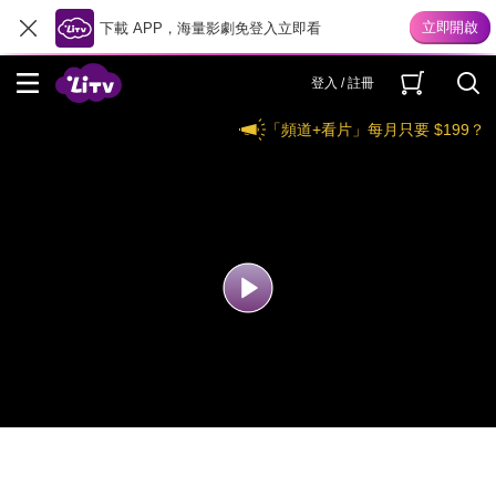
下載 APP，海量影劇免登入立即看
登入 / 註冊
「頻道+看片」每月只要 $199？