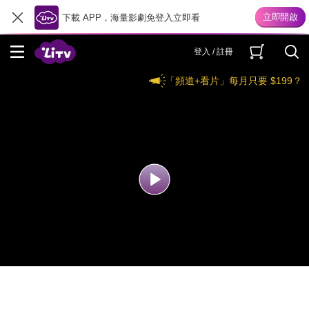
下載 APP，海量影劇免登入立即看
登入 / 註冊
「頻道+看片」每月只要 $199？