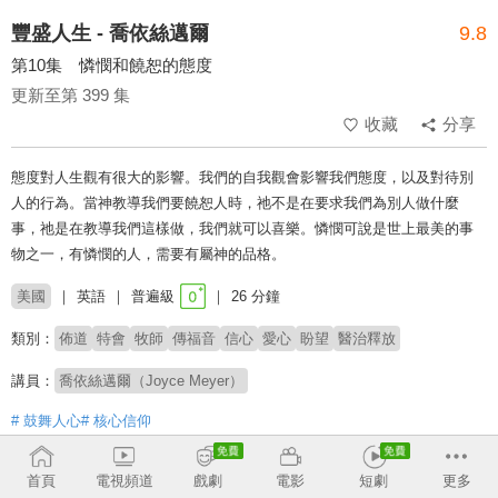
豐盛人生 - 喬依絲邁爾
9.8
第10集 憐憫和饒恕的態度
更新至第 399 集
收藏
分享
態度對人生觀有很大的影響。我們的自我觀會影響我們態度，以及對待別
人的行為。當神教導我們要饒恕人時，祂不是在要求我們為別人做什麼
事，祂是在教導我們這樣做，我們就可以喜樂。憐憫可說是世上最美的事
物之一，有憐憫的人，需要有屬神的品格。
美國
英語
普遍級
26 分鐘
類別：
佈道
特會
牧師
傳福音
信心
愛心
盼望
醫治釋放
講員：
喬依絲邁爾（Joyce Meyer）
# 鼓舞人心
# 核心信仰
收回
首頁
電視頻道
戲劇
電影
短劇
更多