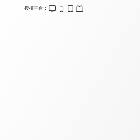
授權平台：
真愛在我家
烤箱讀書會
真愛在我家
9.6
9.8
9.6
更新至第 195 集
更新至第 505 集
全 207 集
真愛在我家
幸福學堂
家庭8點檔轉轉發現愛
9.6
9.4
9.8
全 77 集
全 111 集
更新至第 720 集