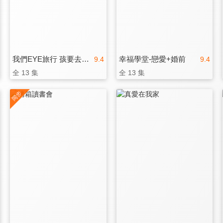
我們EYE旅行 孩要去哪裡
幸福學堂-戀愛+婚前
9.4
9.4
全 13 集
全 13 集