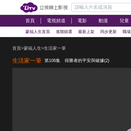
首頁
電視頻道
電影
動漫
兒童
蒙福人生首頁
進階篩選
最新上架
同步更新
職場
首頁
>
蒙福人生
>
生活家一筆
生活家一筆
第106集 得勝者的平安與確據(2)