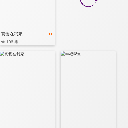
真愛在我家
9.6
全 106 集