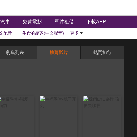
汽車
免費電影
單片租借
下載APP
文配音）
生命的贏家(中文配音)
更多
劇集列表
推薦影片
熱門排行