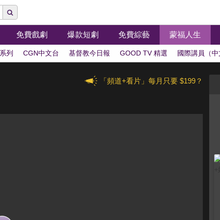
免費戲劇
爆款短劇
免費綜藝
蒙福人生
系列
CGN中文台
基督教今日報
GOOD TV 精選
國際講員（中
「頻道+看片」每月只要 $199？