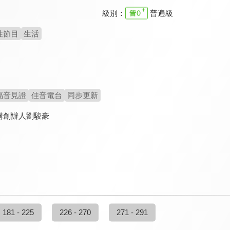
級別：
普遍級
性節目
生活
福音見證
佳音電台
同步更新
構創辦人劉駿豪
181 - 225
226 - 270
271 - 291