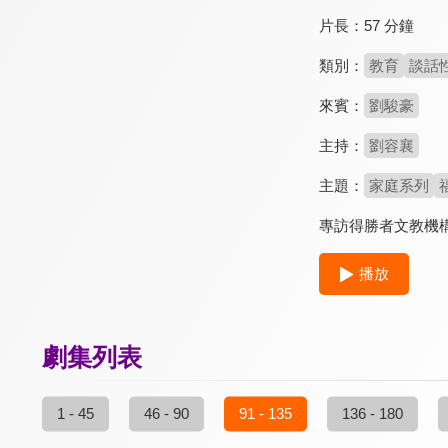
片長：
57 分鐘
類別：
教育
談話
來賓：
劉駿豪
主持：
劉容襄
主題：
家庭系列
專訪得勝者文教機
播放
劇集列表
1 - 45
46 - 90
91 - 135
136 - 180