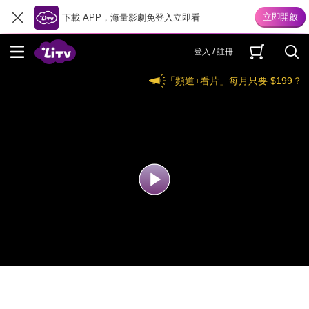
下載 APP，海量影劇免登入立即看
登入 / 註冊
「頻道+看片」每月只要 $199？