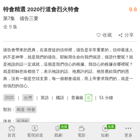
特會精選 2020行道會烈火特會
9.8
第7集 禱告三要
全 9 集
收藏
分享
禱告會帶來的恩典，在基督徒的信仰裡，禱告是非常重要的，信仰最迷人
的不是神學，就是我們的禱告。耶穌用生命向我們保證，保證什麼呢？就
是祂說的話一定成就，這個是我們信心的根據。我信心的根據在哪裡呢？
就是耶穌把命都捨了，表示祂說的話、祂應許的話、祂答應給我們的恩
典，沒有一個是空頭支票，每一個都會成就，而上帝要求我們的，就是一
份強烈的信心。
2020
台灣
英語
國語
普遍級
51 分鐘
類別：
佈道
特會
講員：
張茂松
首頁
電視頻道
戲劇
電影
短劇
更多
收回