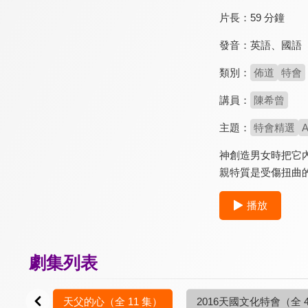
片長：
59 分鐘
發音：
英語
、
國語
類別：
佈道
特會
講員：
陳希曾
主題：
特會精選
A
神創造男女時把它
親特質是受傷扭曲
播放
劇集列表
天父的心
（全 11 集）
2016天國文化特會
（全 