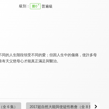
級別：
普遍級
特會精選 台北研經培靈會-邁向成熟
特會精選 小先知書系列
特會精選 2019超自然大能與使徒性教會
9.8
9.8
9.8
全 9 集
全 12 集
全 8 集
不同的人生階段領受不同的愛；但因人生中的傷痛，使許多母
唯有天父慈母心才能真正滿足與醫治。
特會精選 熊熊烈焰復興禱告特會
特會精選 2019天國文化特會
特會精選 福音改變一切的大能
9.8
9.8
9.8
全 7 集
全 4 集
全 3 集
（全 6 集）
2017超自然大能與使徒性教會
（全 8 集）