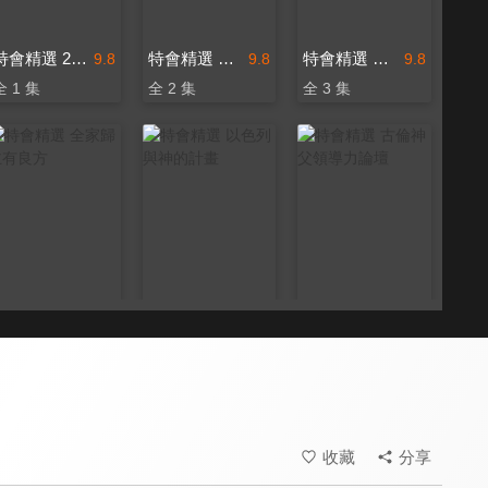
特會精選 2023 RPG為國復興禱告會
特會精選 內在生活饗宴特會-安靜中的大能
特會精選 Shine Rise and GO
9.8
9.8
9.8
全 1 集
全 2 集
全 3 集
特會精選 全家歸主有良方
特會精選 以色列與神的計畫
特會精選 古倫神父領導力論壇
9.8
9.8
9.8
全 6 集
全 12 集
全 1 集
收藏
分享