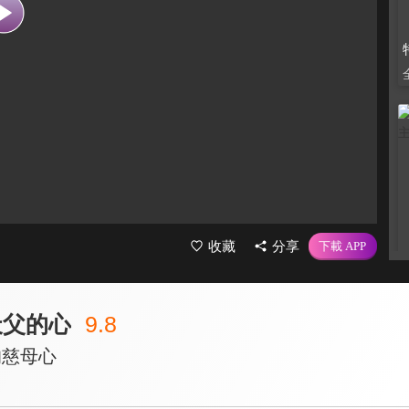
收藏
分享
天父的心
9.8
的慈母心