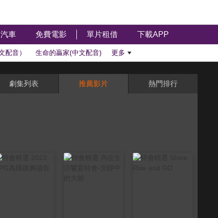
汽車
免費電影
單片租借
下載APP
文配音）
生命的贏家(中文配音)
更多
劇集列表
推薦影片
熱門排行