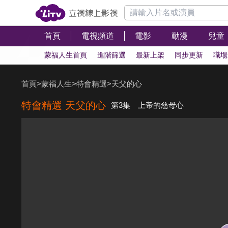
首頁
電視頻道
電影
動漫
兒童
蒙福人生首頁
進階篩選
最新上架
同步更新
職場
首頁
>
蒙福人生
>
特會精選
>
天父的心
特會精選 天父的心
第3集 上帝的慈母心