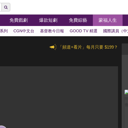
免費戲劇
爆款短劇
免費綜藝
蒙福人生
系列
CGN中文台
基督教今日報
GOOD TV 精選
國際講員（中
「頻道+看片」每月只要 $199？