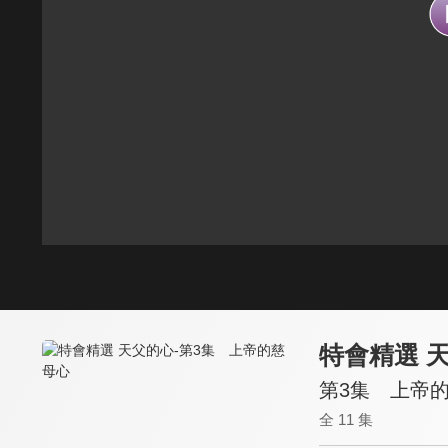
特會精選 
第3集 上帝
全 11 集