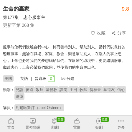
生命的贏家
9.8
第177集 忠心服事主
更新至第 268 集
收藏
分享
服事能使我們脫離自我中心，轉而善待別人、幫助別人。當我們以良好的
態度服事，無論在職場、家庭、教會，樂意幫助別人，在別人的事上忠
心，上帝也必將我們的夢想賜給我們。在艱難的環境中，更要繼續服事、
繼續忠心，上帝必帶我們脫困，並使我們的生命更出色。
美國
英語
普遍級
56 分鐘
類別：
見證
佈道
敬拜
基督教
讚美
主日
牧師
傳福音
慕道友
信心
盼望
講員：
約爾歐斯汀（Joel Osteen）
# 鼓舞人心
# 核心信仰
首頁
電視頻道
戲劇
電影
短劇
更多
收回