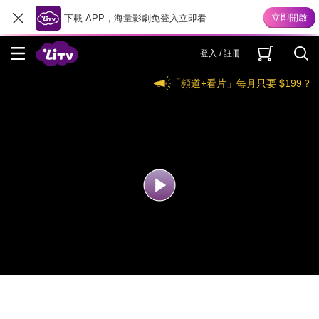
下載 APP，海量影劇免登入立即看
登入 / 註冊
「頻道+看片」每月只要 $199？