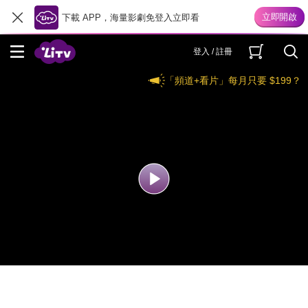
下載 APP，海量影劇免登入立即看
登入 / 註冊
「頻道+看片」每月只要 $199？