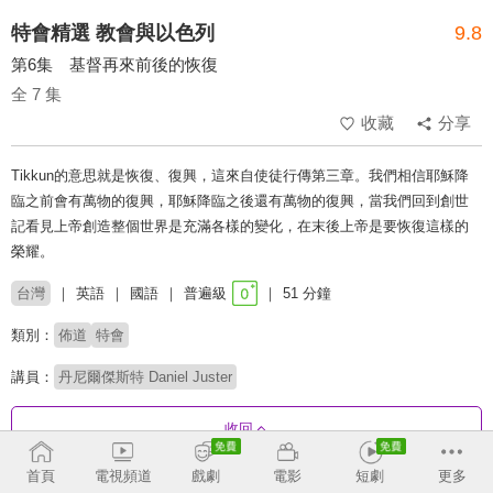
特會精選 教會與以色列
9.8
第6集 基督再來前後的恢復
全 7 集
收藏
分享
Tikkun的意思就是恢復、復興，這來自使徒行傳第三章。我們相信耶穌降
臨之前會有萬物的復興，耶穌降臨之後還有萬物的復興，當我們回到創世
記看見上帝創造整個世界是充滿各樣的變化，在末後上帝是要恢復這樣的
榮耀。
台灣
英語
國語
普遍級
51 分鐘
類別：
佈道
特會
講員：
丹尼爾傑斯特 Daniel Juster
收回
首頁
電視頻道
戲劇
電影
短劇
更多