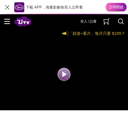
下載 APP，海量影劇免登入立即看
登入 / 註冊
「頻道+看片」每月只要 $199？