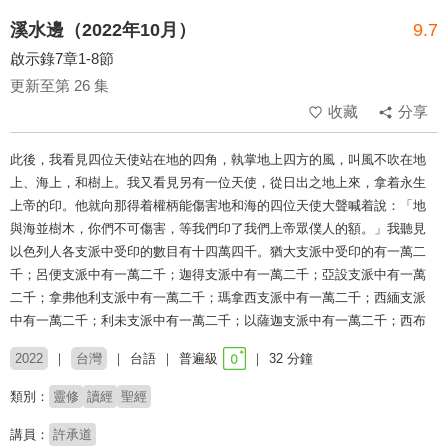
溪水邊（2022年10月）
9.7
啟示錄7章1-8節
更新至第 26 集
收藏
分享
此後，我看見四位天使站在地的四角，執掌地上四方的風，叫風不吹在地
上、海上，和樹上。我又看見另有一位天使，從日出之地上來，拿着永生
上帝的印。他就向那得着權柄能傷害地和海的四位天使大聲喊着說：「地
與海並樹木，你們不可傷害，等我們印了我們上帝眾僕人的額。」我聽見
以色列人各支派中受印的數目有十四萬四千。猶大支派中受印的有一萬二
千；呂便支派中有一萬二千；迦得支派中有一萬二千；亞設支派中有一萬
二千；拿弗他利支派中有一萬二千；瑪拿西支派中有一萬二千；西緬支派
中有一萬二千；利未支派中有一萬二千；以薩迦支派中有一萬二千；西布
2022
台灣
台語
普遍級
32 分鐘
類別：
靈修
讀經
聖經
講員：
許承道