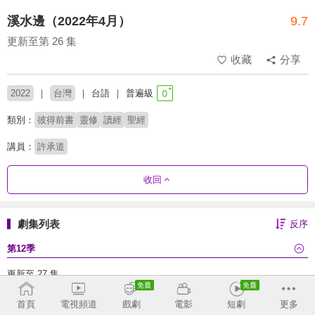
溪水邊（2022年4月）
9.7
更新至第 26 集
收藏
分享
2022
台灣
台語
普遍級
類別：
彼得前書
靈修
讀經
聖經
講員：
許承道
收回
劇集列表
反序
第12季
更新至 27 集
首頁
電視頻道
戲劇
電影
短劇
更多