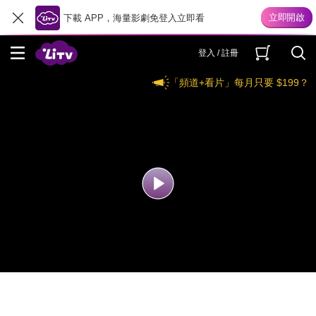
下載 APP，海量影劇免登入立即看
登入 / 註冊
「頻道+看片」每月只要 $199？