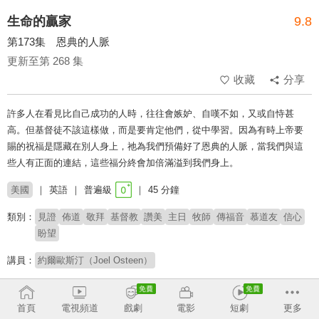
生命的贏家
9.8
第173集 恩典的人脈
更新至第 268 集
收藏
分享
許多人在看見比自己成功的人時，往往會嫉妒、自嘆不如，又或自恃甚
高。但基督徒不該這樣做，而是要肯定他們，從中學習。因為有時上帝要
賜的祝福是隱藏在別人身上，祂為我們預備好了恩典的人脈，當我們與這
些人有正面的連結，這些福分終會加倍滿溢到我們身上。
美國
英語
普遍級
45 分鐘
類別：
見證
佈道
敬拜
基督教
讚美
主日
牧師
傳福音
慕道友
信心
盼望
講員：
約爾歐斯汀（Joel Osteen）
# 鼓舞人心
# 核心信仰
首頁
電視頻道
戲劇
電影
短劇
更多
收回