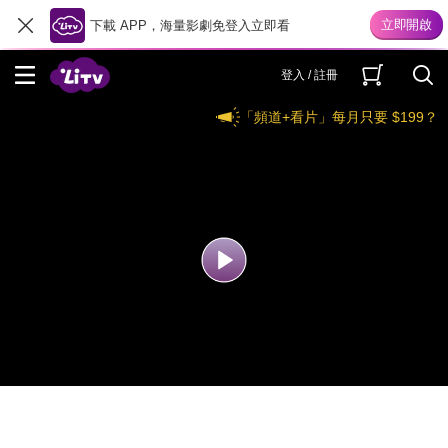
下載 APP，海量影劇免登入立即看
登入 / 註冊
「頻道+看片」每月只要 $199？