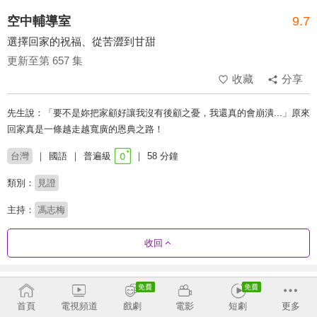
空中輔導室
9.7
選擇回家的祝福、從苦澀到甘甜
更新至第 657 集
收藏
分享
先生說：「要不是妳把家顧好讓我沒有後顧之憂，我還真的會崩潰...」原來
回家真是一條越走越寬廣的恩典之路！
台灣
國語
普遍級
58 分鐘
類別：
見證
主持：
馮志梅
收回
劇集列表
反序
收合
首頁
電視頻道
戲劇
電影
短劇
更多
632 - 657
587 - 631
542 - 586
497 - 541