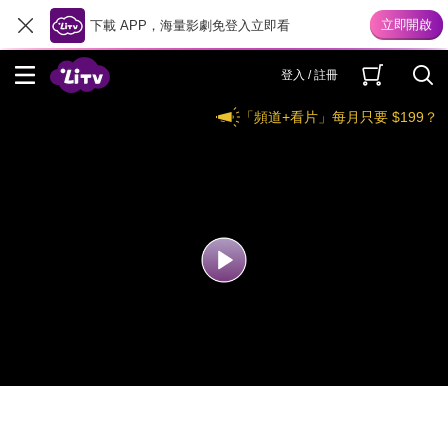
下載 APP，海量影劇免登入立即看
登入 / 註冊
「頻道+看片」每月只要 $199？