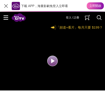
下載 APP，海量影劇免登入立即看
登入 / 註冊
「頻道+看片」每月只要 $199？