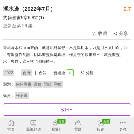
溪水邊（2022年7月）
9.7
約翰壹書5章6-8節(1)
更新至第 26 集
收藏
分享
這藉著水和血而來的，就是耶穌基督；不是單用水，乃是用水又用血，並
且有聖靈作見證，因為聖靈就是真理。作見證的原來有三：就是聖靈、
水，與血，這三樣也都歸於一。
2022
台灣
台語
普遍級
32 分鐘
類別：
約翰壹書
靈修
讀經
聖經
講員：
許承道
收回
劇集列表
反序
首頁
電視頻道
戲劇
電影
短劇
更多