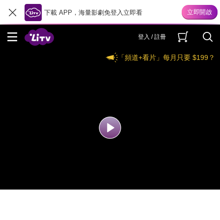
下載 APP，海量影劇免登入立即看
登入 / 註冊
「頻道+看片」每月只要 $199？