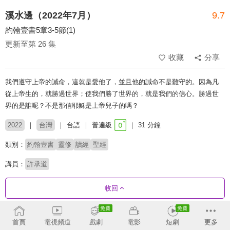
溪水邊（2022年7月）
9.7
約翰壹書5章3-5節(1)
更新至第 26 集
收藏
分享
我們遵守上帝的誡命，這就是愛他了，並且他的誡命不是難守的。因為凡
從上帝生的，就勝過世界；使我們勝了世界的，就是我們的信心。勝過世
界的是誰呢？不是那信耶穌是上帝兒子的嗎？
2022
台灣
台語
普遍級
31 分鐘
類別：
約翰壹書
靈修
讀經
聖經
講員：
許承道
收回
劇集列表
反序
首頁
電視頻道
戲劇
電影
短劇
更多