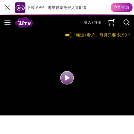
下載 APP，海量影劇免登入立即看
登入 / 註冊
「頻道+看片」每月只要 $199？