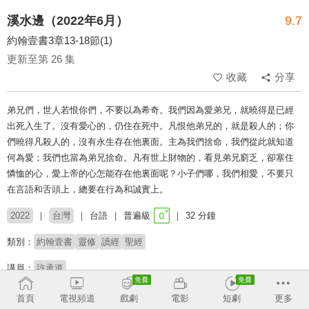
溪水邊（2022年6月）
9.7
約翰壹書3章13-18節(1)
更新至第 26 集
收藏
分享
弟兄們，世人若恨你們，不要以為希奇。我們因為愛弟兄，就曉得是已經
出死入生了。沒有愛心的，仍住在死中。凡恨他弟兄的，就是殺人的；你
們曉得凡殺人的，沒有永生存在他裏面。主為我們捨命，我們從此就知道
何為愛；我們也當為弟兄捨命。凡有世上財物的，看見弟兄窮乏，卻塞住
憐恤的心，愛上帝的心怎能存在他裏面呢？小子們哪，我們相愛，不要只
在言語和舌頭上，總要在行為和誠實上。
2022
台灣
台語
普遍級
32 分鐘
類別：
約翰壹書
靈修
讀經
聖經
講員：
許承道
首頁
電視頻道
戲劇
電影
短劇
更多
收回