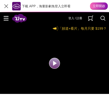
下載 APP，海量影劇免登入立即看
登入 / 註冊
「頻道+看片」每月只要 $199？