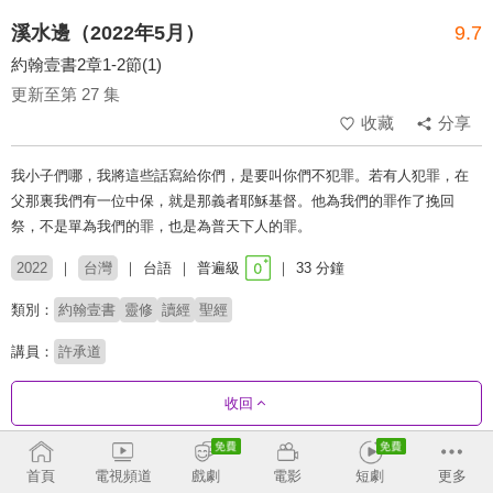
溪水邊（2022年5月）
9.7
約翰壹書2章1-2節(1)
更新至第 27 集
收藏
分享
我小子們哪，我將這些話寫給你們，是要叫你們不犯罪。若有人犯罪，在
父那裏我們有一位中保，就是那義者耶穌基督。他為我們的罪作了挽回
祭，不是單為我們的罪，也是為普天下人的罪。
2022
台灣
台語
普遍級
33 分鐘
類別：
約翰壹書
靈修
讀經
聖經
講員：
許承道
收回
劇集列表
反序
首頁
電視頻道
戲劇
電影
短劇
更多