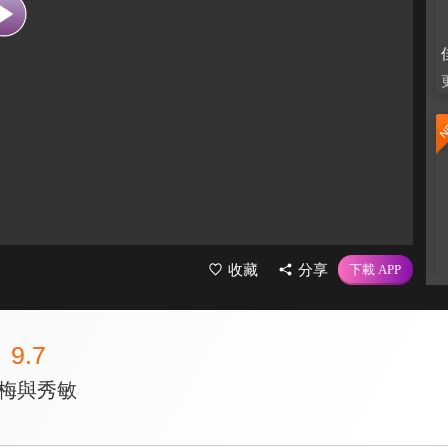
收藏
分享
9.7
志梅與秀敏