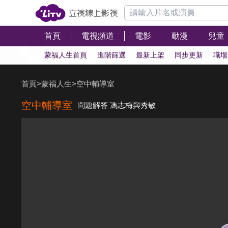
首頁
電視頻道
電影
動漫
兒童
蒙福人生首頁
進階篩選
最新上架
同步更新
職場
首頁
>
蒙福人生
>
空中輔導室
空中輔導室
問題解答 馮志梅與秀敏