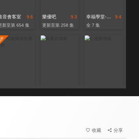
佳音會客室
樂優吧
幸福學堂-婚姻家庭
9.6
9.3
9.4
更新至第 654 集
更新至第 258 集
全 7 集
RPG復興禱告總動員
真愛在我家
心靈樂飛揚
9.7
9.6
9.6
全 55 集
全 106 集
全 70 集
收藏
分享