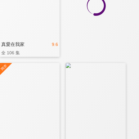
真愛在我家
9.6
全 106 集