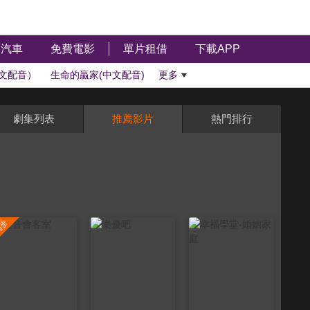
汽車
免費電影
單片租借
下載APP
文配音）
生命的贏家(中文配音)
更多
劇集列表
推薦影片
熱門排行