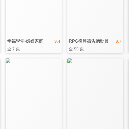
幸福學堂-婚姻家庭
RPG復興禱告總動員
9.4
9.7
全 7 集
全 55 集