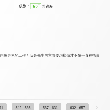
級別：
普遍級
真愛在我家
幸福來敲門
真愛在我家
9.6
9.5
9.6
全 52 集
全 362 集
更新至第 195 集
好卻想換更累的工作 / 我是先生的主管要怎樣做才不像一直在指責
家庭8點檔轉轉發現愛
真愛在我家
劉三講古 家庭的奧妙
9.8
9.6
9.8
更新至第 720 集
全 207 集
全 15 集
41
542 - 586
587 - 631
632 - 657