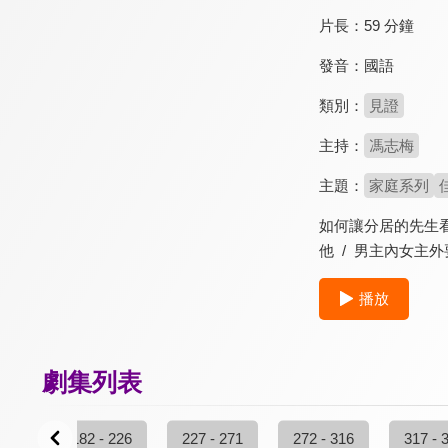
片長：
59 分鐘
發音：
國語
類別：
見證
主持：
馮志梅
主題：
家庭系列
如何讓分居的先生看
他 / 男主內女主
播放
劇集列表
 181
182 - 226
227 - 271
272 - 316
317 - 