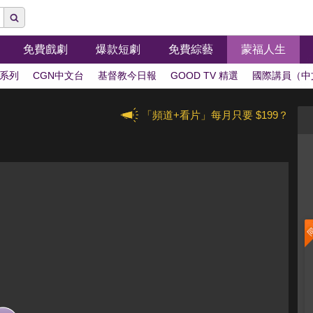
免費戲劇
爆款短劇
免費綜藝
蒙福人生
系列
CGN中文台
基督教今日報
GOOD TV 精選
國際講員（中
「頻道+看片」每月只要 $199？