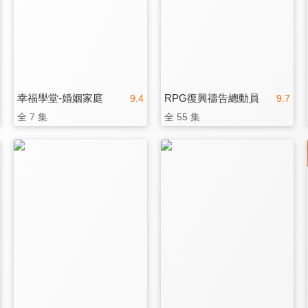
幸福學堂-婚姻家庭
RPG復興禱告總動員
9.4
9.7
全 7 集
全 55 集