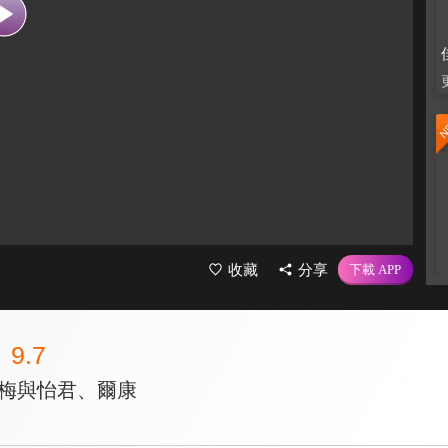
收藏
分享
9.7
志梅與怡君、爾康