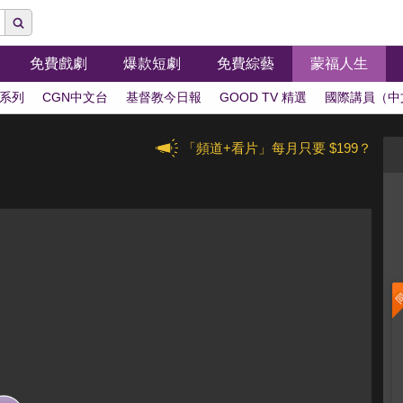
免費戲劇
爆款短劇
免費綜藝
蒙福人生
系列
CGN中文台
基督教今日報
GOOD TV 精選
國際講員（中
「頻道+看片」每月只要 $199？