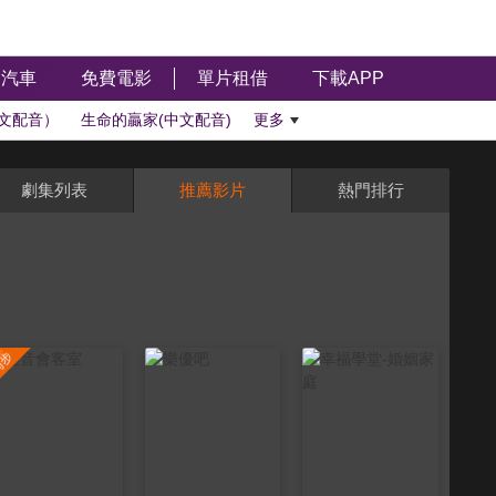
汽車
免費電影
單片租借
下載APP
文配音）
生命的贏家(中文配音)
更多
劇集列表
推薦影片
熱門排行