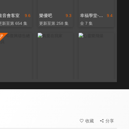
佳音會客室
樂優吧
幸福學堂-婚姻家庭
9.6
9.3
9.4
更新至第 654 集
更新至第 258 集
全 7 集
RPG復興禱告總動員
真愛在我家
心靈樂飛揚
9.7
9.6
9.6
全 55 集
全 106 集
全 70 集
收藏
分享