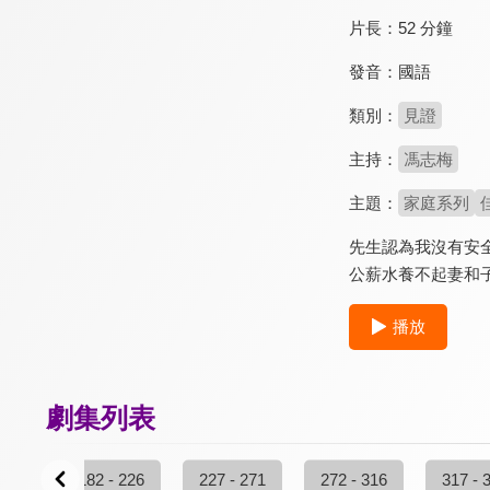
片長：
52 分鐘
發音：
國語
類別：
見證
主持：
馮志梅
主題：
家庭系列
先生認為我沒有安全
公薪水養不起妻和
播放
劇集列表
 181
182 - 226
227 - 271
272 - 316
317 - 