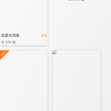
真愛在我家
9.6
全 106 集