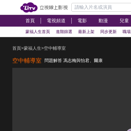
首頁
電視頻道
電影
動漫
兒童
蒙福人生首頁
進階篩選
最新上架
同步更新
職場
首頁
>
蒙福人生
>
空中輔導室
空中輔導室
問題解答 馮志梅與怡君、爾康