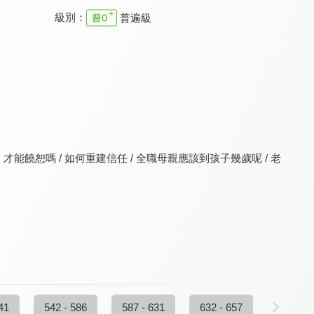
級別：
普遍級
真愛在我家
幸福來敲門
真愛在我家
9.6
9.5
9.6
全 52 集
全 362 集
更新至第 195 集
饒恕嗎 / 如何重建信任 / 全職母親應該到孩子幾歲呢 / 老
家庭8點檔轉轉發現愛
真愛在我家
劉三講古 家庭的奧妙
9.8
9.6
9.8
更新至第 720 集
全 207 集
全 15 集
41
542 - 586
587 - 631
632 - 657