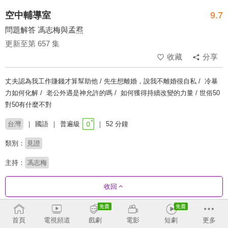
空中輔導室
9.7
問題解答 馮志梅與孟焄
更新至第 657 集
收藏
分享
丈夫認為我工作賺錢才算幫助他 / 先生想離婚，說我不離婚很自私 / 冷暴
力如何化解 / 老公外遇是神允許的嗎 / 如何獲得持續改變的力量 / 世俗50
對50有什麼不對
台灣
國語
普遍級
52 分鐘
類別：
見證
主持：
馮志梅
收回
劇集列表
反序
收合
首頁
電視頻道
戲劇
電影
短劇
更多