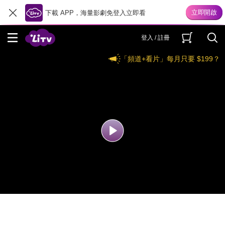
下載 APP，海量影劇免登入立即看
登入 / 註冊
「頻道+看片」每月只要 $199？