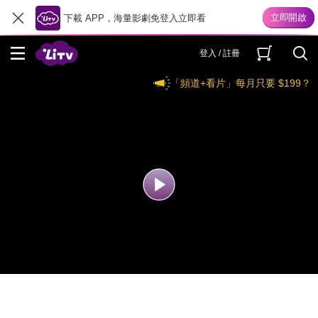
下載 APP，海量影劇免登入立即看
登入 / 註冊
「頻道+看片」每月只要 $199？