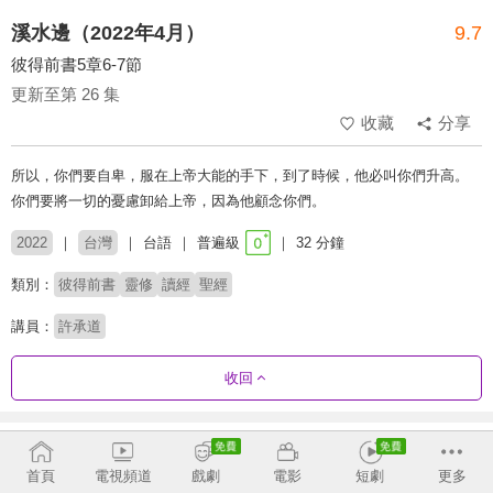
溪水邊（2022年4月）
9.7
彼得前書5章6-7節
更新至第 26 集
收藏
分享
所以，你們要自卑，服在上帝大能的手下，到了時候，他必叫你們升高。
你們要將一切的憂慮卸給上帝，因為他顧念你們。
2022
台灣
台語
普遍級
32 分鐘
類別：
彼得前書
靈修
讀經
聖經
講員：
許承道
收回
劇集列表
反序
首頁
電視頻道
戲劇
電影
短劇
更多
第12季