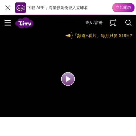
下載 APP，海量影劇免登入立即看
登入 / 註冊
「頻道+看片」每月只要 $199？