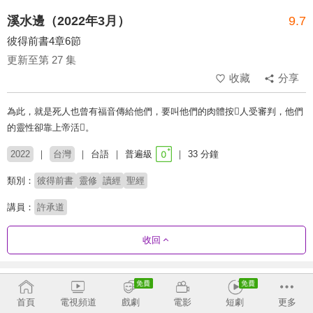
溪水邊（2022年3月）
9.7
彼得前書4章6節
更新至第 27 集
收藏
分享
為此，就是死人也曾有福音傳給他們，要叫他們的肉體按人受審判，他們
的靈性卻靠上帝活。
2022
台灣
台語
普遍級
33 分鐘
類別：
彼得前書
靈修
讀經
聖經
講員：
許承道
收回
劇集列表
反序
首頁
電視頻道
戲劇
電影
短劇
更多
第12季