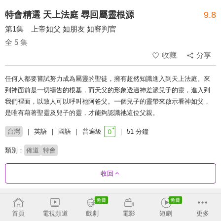
特會精選 天上法庭 尋回屬靈根源
9.8
第1集 上帝如父 如朋友 如審判官
全 5 集
收藏
分享
任何人都要嘗試努力成為屬靈的聖徒，擁有超然知識進入到天上法庭。來
到神面前是一切禱告的根基，而天父的形象透過神差派兒子的靈，進入到
我們裡面，以致人可以呼叫祂阿爸父。一個兒子的靈帶來啟示看神如父，
是唯有藉著聖靈及兒子的靈，才能夠認識祂這位父親。
台灣
英語
國語
普遍級
51 分鐘
類別：
佈道
特會
收回
劇集列表
反序
首頁
電視頻道
戲劇
電影
短劇
更多