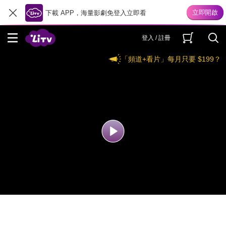
下載 APP，海量影劇免登入立即看
登入 / 註冊
「頻道+看片」每月只要 $199？