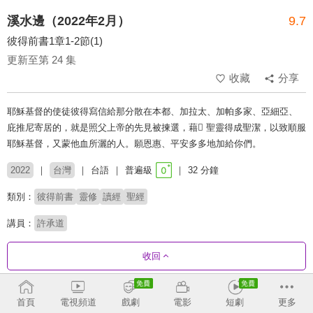
溪水邊（2022年2月）
9.7
彼得前書1章1-2節(1)
更新至第 24 集
收藏
分享
耶穌基督的使徒彼得寫信給那分散在本都、加拉太、加帕多家、亞細亞、
庇推尼寄居的，就是照父上帝的先見被揀選，藉 聖靈得成聖潔，以致順服
耶穌基督，又蒙他血所灑的人。願恩惠、平安多多地加給你們。
2022
台灣
台語
普遍級
32 分鐘
類別：
彼得前書
靈修
讀經
聖經
講員：
許承道
收回
劇集列表
反序
首頁
電視頻道
戲劇
電影
短劇
更多