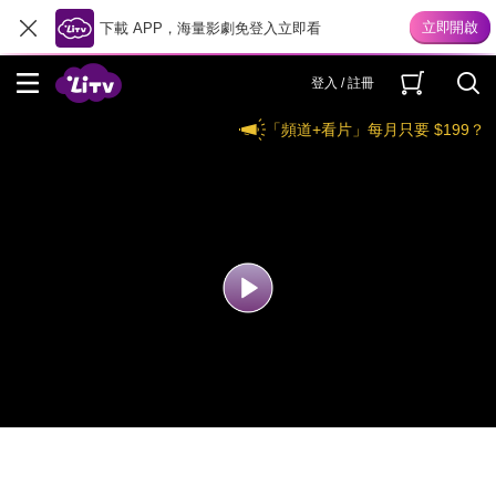
下載 APP，海量影劇免登入立即看
登入 / 註冊
「頻道+看片」每月只要 $199？