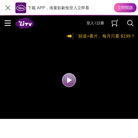
下載 APP，海量影劇免登入立即看
登入 / 註冊
「頻道+看片」每月只要 $199？