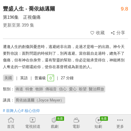
豐盛人生 - 喬依絲邁爾
9.8
第196集 正視傷痛
更新至第 399 集
收藏
分享
遭逢人生的創傷與憂患時，逃避絕非出路，走過才是唯一的出路。神今天
要對你說：面對問題的時候到了，別再逃避。當你親自走過時，總免不了
傷痛，但有神在你身旁，還有聖靈的幫助，你必定能承受得住，神能將別
人奪走的一切都還給你，使你在基督裡成為新造的人。
美國
英語
普遍級
27 分鐘
類別：
佈道
特會
牧師
傳福音
信心
愛心
盼望
醫治釋放
講員：
喬依絲邁爾（Joyce Meyer）
# 鼓舞人心
# 核心信仰
收回
首頁
電視頻道
戲劇
電影
短劇
更多