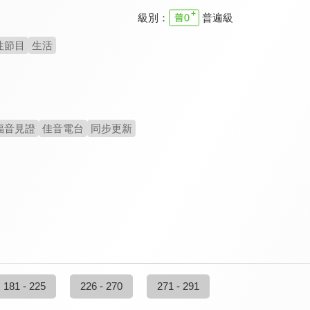
級別：
普遍級
性節目
生活
福音見證
佳音電台
同步更新
181 - 225
226 - 270
271 - 291