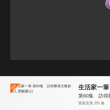
生活家一筆
第60集 訪得
更新至第 291 集