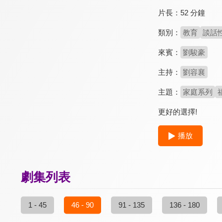
片長：
52 分鐘
類別：
教育
談話
來賓：
劉駿豪
主持：
劉容襄
主題：
家庭系列
更好的選擇!
播放
劇集列表
1 - 45
46 - 90
91 - 135
136 - 180