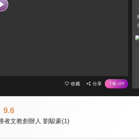
收藏
分享
9.6
勝者文教創辦人 劉駿豪(1)