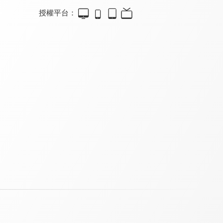
授權平台：
真愛在我家
烤箱讀書會
真愛在我家
9.6
9.8
9.6
更新至第 195 集
更新至第 505 集
全 207 集
真愛在我家
幸福學堂
家庭8點檔轉轉發現愛
9.6
9.4
9.8
全 77 集
全 111 集
更新至第 720 集