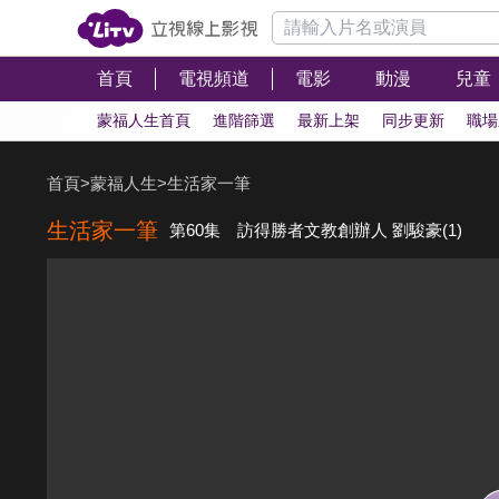
首頁
電視頻道
電影
動漫
兒童
蒙福人生首頁
進階篩選
最新上架
同步更新
職場
首頁
>
蒙福人生
>
生活家一筆
生活家一筆
第60集 訪得勝者文教創辦人 劉駿豪(1)