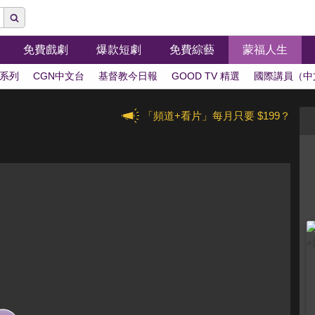
免費戲劇
爆款短劇
免費綜藝
蒙福人生
系列
CGN中文台
基督教今日報
GOOD TV 精選
國際講員（中
「頻道+看片」每月只要 $199？