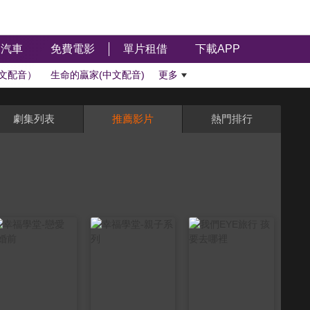
汽車
免費電影
單片租借
下載APP
文配音）
生命的贏家(中文配音)
更多
劇集列表
推薦影片
熱門排行