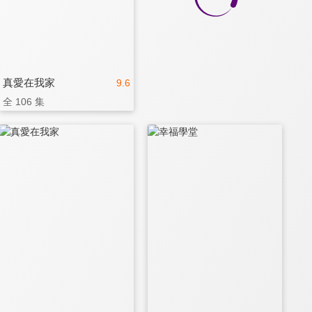
真愛在我家
9.6
全 106 集