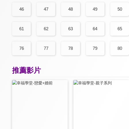
46
47
48
49
50
61
62
63
64
65
76
77
78
79
80
推薦影片