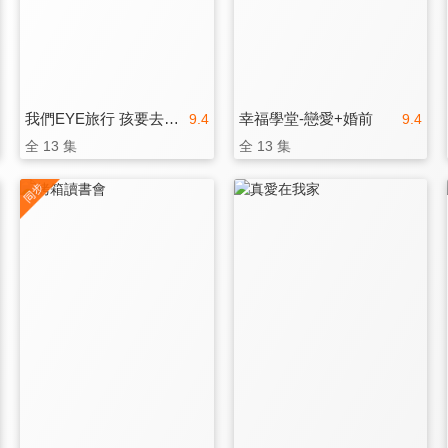
我們EYE旅行 孩要去哪裡
幸福學堂-戀愛+婚前
9.4
9.4
全 13 集
全 13 集