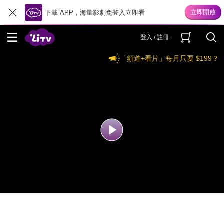
下載 APP，海量影劇免登入立即看
登入 / 註冊
「頻道+看片」每月只要 $199？