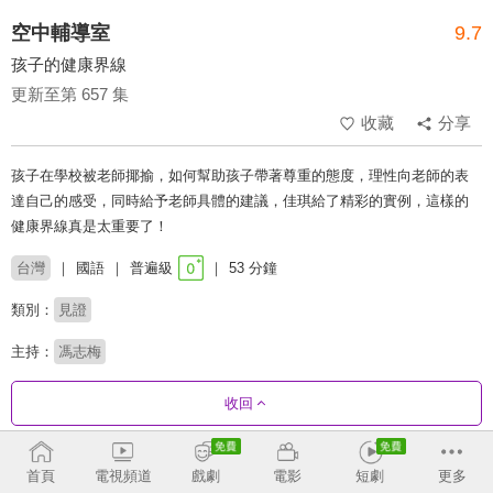
空中輔導室
9.7
孩子的健康界線
更新至第 657 集
收藏
分享
孩子在學校被老師揶揄，如何幫助孩子帶著尊重的態度，理性向老師的表
達自己的感受，同時給予老師具體的建議，佳琪給了精彩的實例，這樣的
健康界線真是太重要了！
台灣
國語
普遍級
53 分鐘
類別：
見證
主持：
馮志梅
收回
劇集列表
反序
收合
首頁
電視頻道
戲劇
電影
短劇
更多