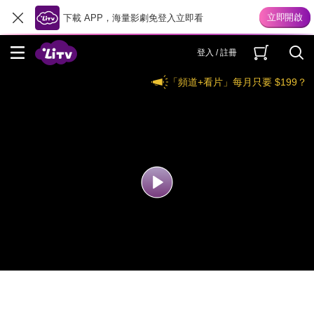
下載 APP，海量影劇免登入立即看
登入 / 註冊
「頻道+看片」每月只要 $199？