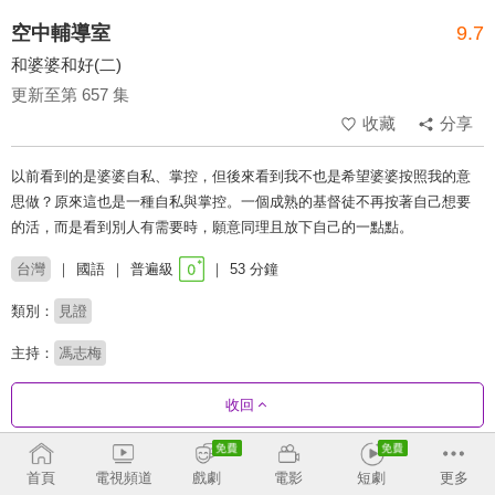
空中輔導室
9.7
和婆婆和好(二)
更新至第 657 集
收藏
分享
以前看到的是婆婆自私、掌控，但後來看到我不也是希望婆婆按照我的意
思做？原來這也是一種自私與掌控。一個成熟的基督徒不再按著自己想要
的活，而是看到別人有需要時，願意同理且放下自己的一點點。
台灣
國語
普遍級
53 分鐘
類別：
見證
主持：
馮志梅
收回
劇集列表
反序
收合
首頁
電視頻道
戲劇
電影
短劇
更多