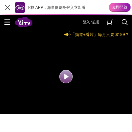
下載 APP，海量影劇免登入立即看
登入 / 註冊
「頻道+看片」每月只要 $199？