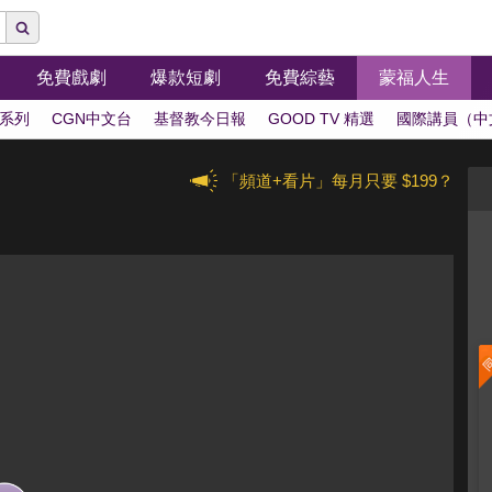
免費戲劇
爆款短劇
免費綜藝
蒙福人生
系列
CGN中文台
基督教今日報
GOOD TV 精選
國際講員（中
「頻道+看片」每月只要 $199？