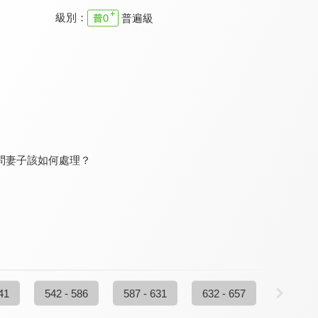
級別：
普遍級
真愛在我家
幸福來敲門
真愛在我家
9.6
9.5
9.6
全 52 集
全 362 集
更新至第 195 集
問妻子該如何處理？
家庭8點檔轉轉發現愛
真愛在我家
劉三講古 家庭的奧妙
9.8
9.6
9.8
更新至第 720 集
全 207 集
全 15 集
41
542 - 586
587 - 631
632 - 657