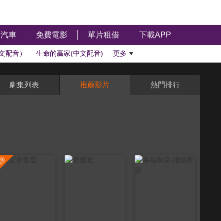
汽車
免費電影
單片租借
下載APP
文配音）
生命的贏家(中文配音)
更多
劇集列表
推薦影片
熱門排行