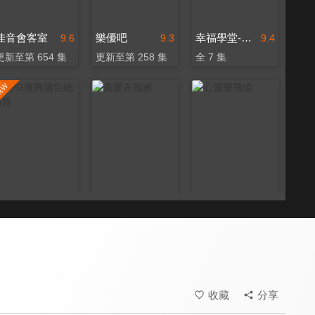
佳音會客室
樂優吧
幸福學堂-婚姻家庭
9.6
9.3
9.4
更新至第 654 集
更新至第 258 集
全 7 集
RPG復興禱告總動員
真愛在我家
心靈樂飛揚
9.7
9.6
9.6
全 55 集
全 106 集
全 70 集
收藏
分享