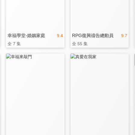
幸福學堂-婚姻家庭
RPG復興禱告總動員
9.4
9.7
全 7 集
全 55 集