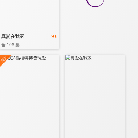
真愛在我家
9.6
全 106 集