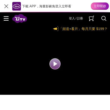
下載 APP，海量影劇免登入立即看
登入 / 註冊
「頻道+看片」每月只要 $199？