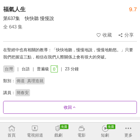
福氣人生
9.7
第637集 快快聽 慢慢說
全 643 集
收藏
分享
在聖經中也有相關的教導：「快快地聽，慢慢地說，慢慢地動怒。」只要
我們把握這三點，相信在我們人際關係上會有很大的突破。
台灣
台語
普遍級
23 分鐘
類別：
佈道
真理造就
講員：
簡春安
收回
劇集列表
正序
收合
首頁
電視頻道
戲劇
電影
短劇
更多
1 - 36
37 - 72
73 - 116
117 - 154