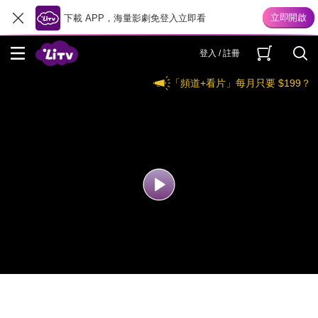
下載 APP，海量影劇免登入立即看
登入 / 註冊
「頻道+看片」每月只要 $199？