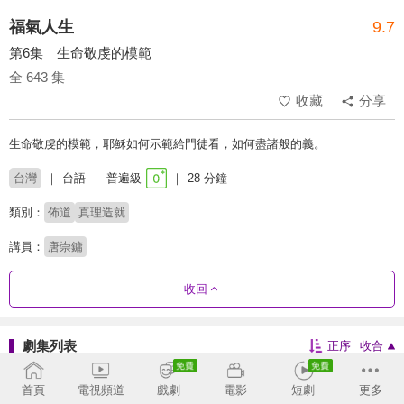
福氣人生
9.7
第6集 生命敬虔的模範
全 643 集
收藏
分享
生命敬虔的模範，耶穌如何示範給門徒看，如何盡諸般的義。
台灣
台語
普遍級
28 分鐘
類別：
佈道
真理造就
講員：
唐崇鏞
收回
劇集列表
正序
收合
1 - 36
37 - 72
73 - 116
117 - 154
首頁
電視頻道
戲劇
電影
短劇
更多